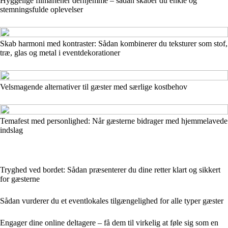
Hyggelige filmaftener derhjemme – sådan skaber du enkle og
stemningsfulde oplevelser
Skab harmoni med kontraster: Sådan kombinerer du teksturer som stof,
træ, glas og metal i eventdekorationer
Velsmagende alternativer til gæster med særlige kostbehov
Temafest med personlighed: Når gæsterne bidrager med hjemmelavede
indslag
Tryghed ved bordet: Sådan præsenterer du dine retter klart og sikkert
for gæsterne
Sådan vurderer du et eventlokales tilgængelighed for alle typer gæster
Engager dine online deltagere – få dem til virkelig at føle sig som en