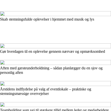
Skab stemningsfulde oplevelser i hjemmet med musik og lys
Gør hverdagen til en oplevelse gennem nærvær og opmærksomhed
Aften med gæsteunderholdning – sådan planlægger du en sjov og
personlig aften
Årstidens indflydelse på valg af eventlokale – praktiske og
stemningsmæssige overvejelser
Teambuilding som vej til stærkere tillid mellem leder og medarbejdere